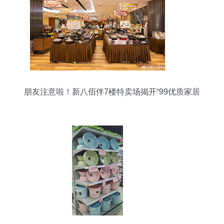
朋友注意啦！新八佰伴7楼特卖场揭开“99优质家居
用品展”序幕