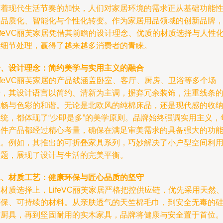
随着现代生活节奏的加快，人们对家居环境的需求正从基础功能
向品质化、智能化与个性化转变。作为家居用品领域的创新品牌
ifeVC丽芙家居凭借其前瞻的设计理念、优质的材质选择与人性
的细节处理，赢得了越来越多消费者的青睐。
一、设计理念：简约美学与实用主义的融合
ifeVC丽芙家居的产品线涵盖卧室、客厅、厨房、卫浴等多个场
景，其设计语言以简约、清新为主调，摒弃冗余装饰，注重线条
流畅与色彩的和谐。无论是北欧风的纯棉床品，还是现代感的收
系统，都体现了“少即是多”的美学原则。品牌始终强调实用主义，
一件产品都经过精心考量，确保在满足审美需求的具备强大的功
性。例如，其推出的可折叠家具系列，巧妙解决了小户型空间利
难题，展现了设计与生活的完美平衡。
二、材质工艺：健康环保与匠心品质的坚守
材质选择上，LifeVC丽芙家居严格把控供应链，优先采用天然
环保、可持续的材料。从亲肤透气的天竺棉毛巾，到安全无毒的
胶厨具，再到坚固耐用的实木家具，品牌将健康与安全置于首位