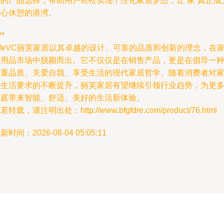
套的产品选择，帮助用户轻松实现个性化家居梦想，让“家”真正成
身心休憩的港湾。
**
ifeVC丽芙家居以其卓越的设计、可靠的品质和创新的理念，在
居用品市场中脱颖而出。它不仅仅是在销售产品，更是在倡导一
注重品质、关爱自我、享受生活的现代家居哲学。随着消费者对
居生活要求的不断提升，丽芙家居有望继续引领行业趋势，为更
家庭带来智能、舒适、美好的生活新体验。
若转载，请注明出处：http://www.bfgfdre.com/product/76.html
新时间：2026-08-04 05:05:11