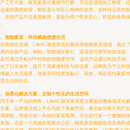
生产工艺方面，丽芙家居注重细节打磨，无论是缝线的工整度，
是边缘的圆滑处理，都彰显出对匠心精神的追求。这种对品质的
着，使得产品不仅美观耐用，更能为用户带来安心、舒适的使用
验。
三、智能家居：科技赋能便捷生活
应智能化浪潮，LifeVC丽芙家居积极布局智能家居领域，推出
一系列创新产品。例如，智能感应夜灯、温湿度可调节的加湿器
以及可通过手机APP控制的智能窗帘等。这些产品通过科技手段
简化了日常操作，提升了居家便利性与舒适度。品牌致力于让科
无缝融入生活场景，使家居环境更加贴心、高效，满足现代家庭
智慧生活的向往。
四、场景化解决方案：定制个性化的生活空间
同于单一产品的销售，LifeVC丽芙家居更注重提供整体场景化
决方案。品牌通过线上平台与线下体验空间，展示如何将不同产
协调搭配，营造出统一风格的家居氛围。无论是打造一个慵懒的
闲角落，还是一个高效的居家办公区，丽芙家居都能提供灵感和